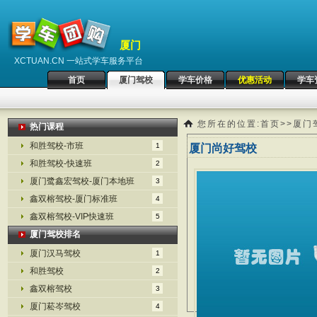
厦门
XCTUAN.CN 一站式学车服务平台
首页
厦门驾校
学车价格
优惠活动
学车
您所在的位置:
首页
>>
厦门
热门课程
和胜驾校-市班
1
厦门尚好驾校
和胜驾校-快速班
2
厦门鹭鑫宏驾校-厦门本地班
3
鑫双榕驾校-厦门标准班
4
鑫双榕驾校-VIP快速班
5
厦门驾校排名
厦门汉马驾校
1
和胜驾校
2
鑫双榕驾校
3
厦门菘岑驾校
4