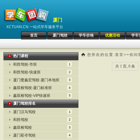
厦门
XCTUAN.CN 一站式学车服务平台
首页
厦门驾校
学车价格
优惠活动
学车
您所在的位置:
首页
>>
你问
热门课程
和胜驾校-市班
1
共 1 页, 0 条
和胜驾校-快速班
2
厦门鹭鑫宏驾校-厦门本地班
3
鑫双榕驾校-厦门标准班
4
鑫双榕驾校-VIP快速班
5
厦门驾校排名
厦门汉马驾校
1
和胜驾校
2
鑫双榕驾校
3
厦门菘岑驾校
4